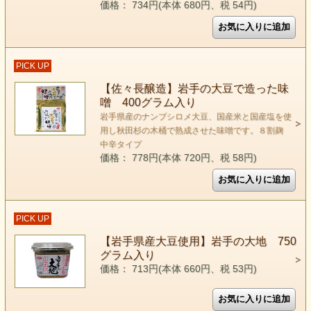
価格： 734円(本体 680円、税 54円)
PICK UP
【佐々長醸造】岩手の大豆で造った味
噌 400グラム入り
岩手県産のナンブシロメ大豆、国産米と国産塩を使
用し秋田杉の木桶で熟成させた味噌です。８割麹
中辛タイプ
価格： 778円(本体 720円、税 58円)
PICK UP
【岩手県産大豆使用】岩手の大地 750
グラム入り
価格： 713円(本体 660円、税 53円)