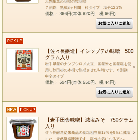
天然醸造の味噌の粒味噌
７割麹 熟成8ヶ月間 粒タイプ 塩分12.2%
価格： 886円(本体 820円、税 66円)
PICK UP
【佐々長醸造】イシツブテの味噌 500
グラム入り
岩手県産のナンブシロメ大豆、国産米と国産塩を使
用し秋田杉の木桶で熟成させた味噌です。８割麹
中辛タイプ
価格： 594円(本体 550円、税 44円)
NEW
PICK UP
【岩手田舎味噌】減塩みそ 750グラム
入り
佐々長醸造従来商品の食塩相当量12％を9％に減塩
した、天然醸造味噌です。塩分の気になる方へ。