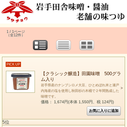
1 / 1ページ
（全12件）
PICK UP
【クラシック醸造】田園味噌 500グラ
ム入り
岩手県産のナンブシロメ大豆、ひとめぼれ米と瀬戸
内海産の塩を使用し秋田杉の木桶で２年間熟成した
味噌です。
価格： 1,674円(本体 1,550円、税 124円)
5位