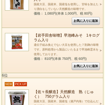
国産大豆、国産米、国産塩を使用し、甘味を加えた
り漂白をしていない天然醸造の味噌です。
価格： 1,080円(本体 1,000円、税 80円)
【岩手田舎味噌】早池峰みそ 1キログ
ラム入り
遺伝子組み換えでない大豆を使用した７割麹の味噌
です。原料処理から製品にいたるまで早池峰霊水を
使用しております。
価格： 810円(本体 750円、税 60円)
6位
NEW
PICK UP
【佐々長醸造】天然醸造 熟（じゅ
く） 750グラム入り
国産大豆、国産米、国産塩（瀬戸内海）で仕込んだ