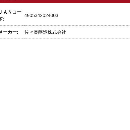
ＪＡＮコー
4905342024003
ド:
メーカー:
佐々長醸造株式会社