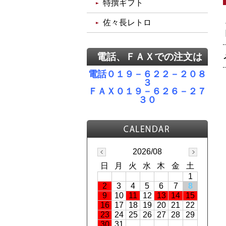
特撰ギフト
佐々長レトロ
電話、ＦＡＸでの注文は
電話０１９－６２２－２０８
３
ＦＡＸ０１９－６２６－２７
３０
2026/08
日
月
火
水
木
金
土
1
2
3
4
5
6
7
8
9
10
11
12
13
14
15
16
17
18
19
20
21
22
23
24
25
26
27
28
29
30
31