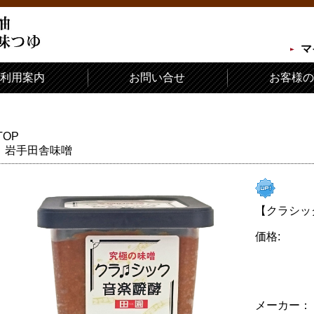
マ
利用案内
お問い合せ
お客様の
TOP
岩手田舎味噌
【クラシッ
価格:
メーカー：