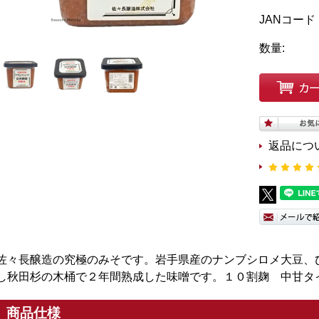
JANコード
数量:
返品につ
佐々長醸造の究極のみそです。岩手県産のナンブシロメ大豆、
し秋田杉の木桶で２年間熟成した味噌です。１０割麹 中甘タ
商品仕様