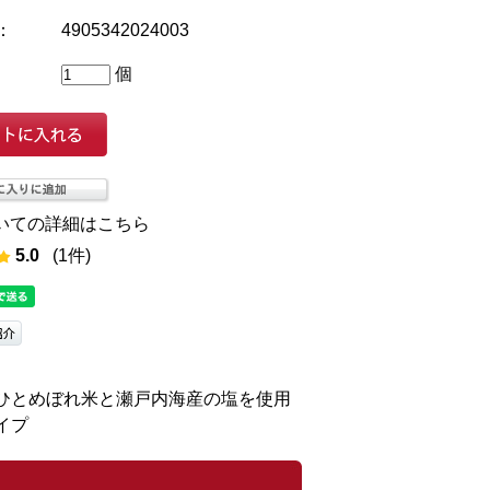
：
4905342024003
個
いての詳細はこちら
5.0
(1件)
ひとめぼれ米と瀬戸内海産の塩を使用
イプ